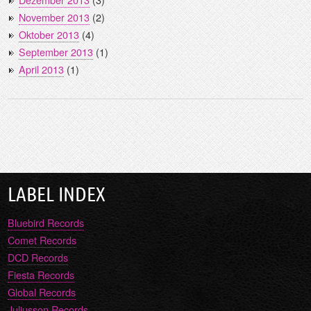
November 2013
(2)
Oktober 2013
(4)
September 2013
(1)
April 2013
(1)
LABEL INDEX
Bluebird Records
Comet Records
DCD Records
Fiesta Records
Global Records
Juliusson Records