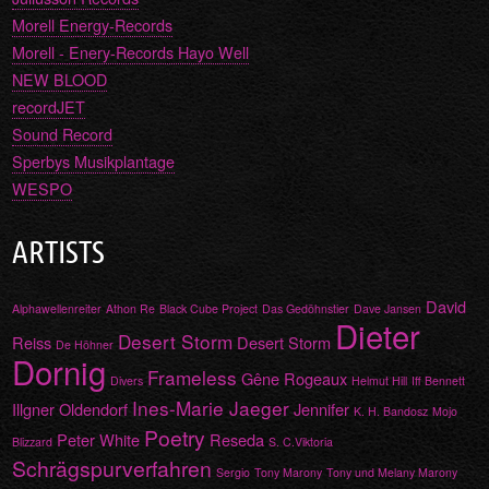
Morell Energy-Records
Morell - Enery-Records Hayo Well
NEW BLOOD
recordJET
Sound Record
Sperbys Musikplantage
WESPO
ARTISTS
David
Alphawellenreiter
Athon Re
Black Cube Project
Das Gedöhnstier
Dave Jansen
Dieter
Desert Storm
Reiss
Desert Storm
De Höhner
Dornig
Frameless
Gêne Rogeaux
Divers
Helmut Hill
Iff Bennett
Ines-Marie Jaeger
Illgner Oldendorf
Jennifer
K. H. Bandosz
Mojo
Poetry
Peter White
Reseda
Blizzard
S. C.Viktoria
Schrägspurverfahren
Sergio
Tony Marony
Tony und Melany Marony