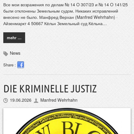
Все мои возражения по делам № 14 O 307/23 и № 14 O 141/25
были отклонены Земельным судом. Никаких исправлений
внесено не было. Манфред Верхан (Manfred Wehrhahn) ·
Айзенмаркт 4 50667 Кёльн Земельный суд Кёльна…
mehr …
News
Share :
DIE KRIMINELLE JUSTIZ
19.06.2026
Manfred Wehrhahn