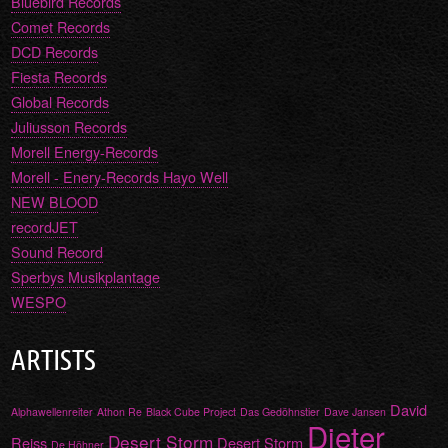
Bluebird Records
Comet Records
DCD Records
Fiesta Records
Global Records
Juliusson Records
Morell Energy-Records
Morell - Enery-Records Hayo Well
NEW BLOOD
recordJET
Sound Record
Sperbys Musikplantage
WESPO
ARTISTS
David
Alphawellenreiter
Athon Re
Black Cube Project
Das Gedöhnstier
Dave Jansen
Dieter
Desert Storm
Reiss
Desert Storm
De Höhner