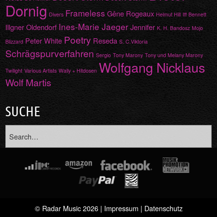
Dornig
Frameless
Gêne Rogeaux
Divers
Helmut Hill
Iff Bennett
Ines-Marie Jaeger
Illgner Oldendorf
Jennifer
K. H. Bandosz
Mojo
Poetry
Peter White
Reseda
Blizzard
S. C.Viktoria
Schrägspurverfahren
Sergio
Tony Marony
Tony und Melany Marony
Wolfgang Nicklaus
Twilight
Various Artists
Wally + Hitdosen
Wolf Martis
SUCHE
© Radar Music 2026 |
Impressum
|
Datenschutz