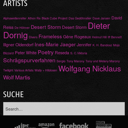
ARTISTS
David
Alphawellenreiter
Athon Re
Black Cube Project
Das Gedöhnstier
Dave Jansen
Dieter
Desert Storm
Reiss
Desert Storm
De Höhner
Dornig
Frameless
Gêne Rogeaux
Divers
Helmut Hill
Iff Bennett
Ines-Marie Jaeger
Illgner Oldendorf
Jennifer
K. H. Bandosz
Mojo
Poetry
Peter White
Reseda
Blizzard
S. C.Viktoria
Schrägspurverfahren
Sergio
Tony Marony
Tony und Melany Marony
Wolfgang Nicklaus
Twilight
Various Artists
Wally + Hitdosen
Wolf Martis
SUCHE