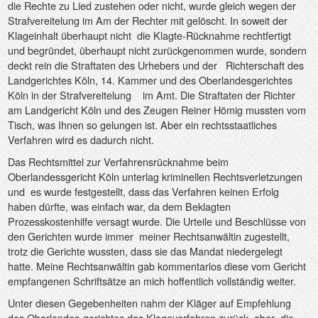
die Rechte zu Lied zustehen oder nicht, wurde gleich wegen der
Strafvereitelung im Am der Rechter mit gelöscht. In soweit der
Klageinhalt überhaupt nicht
die Klagte-Rücknahme rechtfertigt
und begründet, überhaupt nicht zurückgenommen wurde, sondern
deckt rein die Straftaten des Urhebers und der
Richterschaft des
Landgerichtes Köln, 14. Kammer und des Oberlandesgerichtes
Köln in der
Strafvereitelung
im Amt. Die Straftaten der Richter
am Landgericht Köln und des Zeugen Reiner Hömig mussten vom
Tisch, was Ihnen so gelungen ist. Aber ein rechtsstaatliches
Verfahren wird es dadurch nicht.
Das Rechtsmittel zur Verfahrensrücknahme beim
Oberlandessgericht Köln unterlag kriminellen Rechtsverletzungen
und
es wurde festgestellt, dass das Verfahren keinen Erfolg
haben dürfte, was einfach war, da dem Beklagten
Prozesskostenhilfe versagt wurde. Die Urteile und Beschlüsse von
den Gerichten wurde immer
meiner Rechtsanwältin zugestellt,
trotz die Gerichte wussten, dass sie das Mandat niedergelegt
hatte. Meine Rechtsanwältin gab kommentarlos diese vom Gericht
empfangenen Schriftsätze an mich hoffentlich vollständig weiter.
Unter diesen Gegebenheiten nahm der Kläger auf Empfehlung
des Oberlandes-gerichtes das Klageverfahren zurück, aber
die