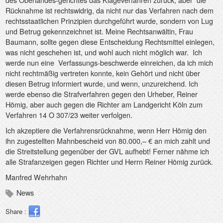
Rücknahme ist rechtswidrig, da nicht nur das Verfahren nach dem
rechtsstaatlichen Prinzipien durchgeführt wurde, sondern von Lug
und Betrug gekennzeichnet ist. Meine Rechtsanwältin, Frau
Baumann, sollte gegen diese Entscheidung Rechtsmittel einlegen,
was nicht geschehen ist, und wohl auch nicht möglich war.
Ich
werde nun eine
Verfassungs-beschwerde einreichen, da ich mich
nicht rechtmäßig vertreten konnte, kein Gehört und nicht über
diesen Betrug informiert wurde, und wenn, unzureichend. Ich
werde ebenso die Strafverfahren gegen den Urheber, Reiner
Hömig, aber auch gegen die Richter am Landgericht Köln zum
Verfahren 14 O 307/23 weiter verfolgen.
Ich akzeptiere die Verfahrensrücknahme, wenn Herr Hömig den
ihn zugestellten Mahnbescheid von 80.000,– € an mich zahlt und
die Streitstellung gegenüber der GVL aufhebt! Ferner nähme ich
alle Strafanzeigen gegen Richter und Herrn Reiner Hömig zurück.
Manfred Wehrhahn
News
Share :