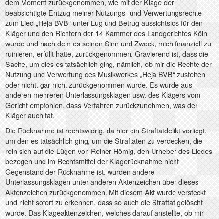
dem Moment zurückgenommen, wie mit der Klage der
beabsichtigte Entzug meiner Nutzungs- und Verwertungsrechte
zum Lied „Heja BVB“ unter Lug und Betrug aussichtslos für den
Kläger und den Richtern der 14 Kammer des Landgerichtes Köln
wurde und nach dem es seinen Sinn und Zweck, mich finanziell zu
ruinieren, erfüllt hatte, zurückgenommen. Gravierend ist, dass die
Sache, um dies es tatsächlich ging, nämlich, ob mir die Rechte der
Nutzung und Verwertung des Musikwerkes „Heja BVB“ zustehen
oder nicht, gar nicht zurückgenommen wurde. Es wurde aus
anderen mehreren Unterlassungsklagen usw. des Klägers vom
Gericht empfohlen, dass Verfahren zurückzunehmen, was der
Kläger auch tat.
Die Rücknahme ist rechtswidrig, da hier ein Straftatdelikt vorliegt,
um den es tatsächlich ging, um die Straftaten zu verdecken, die
rein sich auf die Lügen von Reiner Hömig, den Urheber des Liedes
bezogen und im Rechtsmittel der Klagerücknahme nicht
Gegenstand der Rücknahme ist, wurden andere
Unterlassungsklagen unter anderen Aktenzeichen über dieses
Aktenzeichen zurückgenommen. Mit diesem Akt wurde versteckt
und nicht sofort zu erkennen, dass so auch die Straftat gelöscht
wurde. Das Klageaktenzeichen, welches darauf anstellte, ob mir