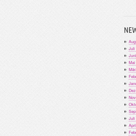
NEW
Aug
Juli
Jun
Mai
Mär
Feb
Jan
Dez
Nov
Okt
Sep
Juli
Apri
Feb