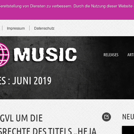
reitstellung von Diensten zu verbessern. Durch die Nutzung dieser Website 
Impressum
Datenschutz
RELEASES
ART
S :
JUNI 2019
NEU
 GVL UM DIE
ECHTE DES TITELS „HEJA