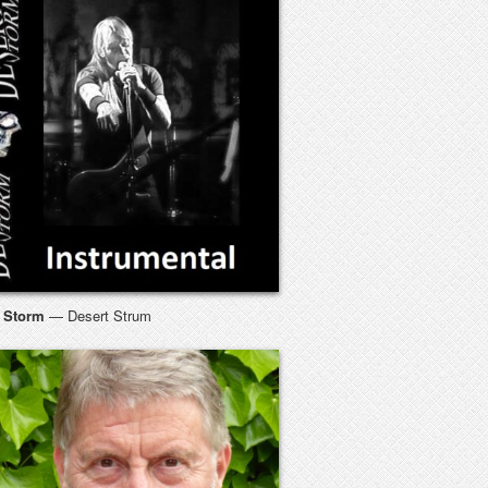
t Storm
— Desert Strum