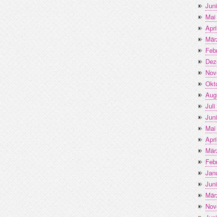
Jun
Mai
Apri
Mär
Feb
Dez
Nov
Okt
Aug
Juli
Jun
Mai
Apri
Mär
Feb
Jan
Jun
Mär
Nov