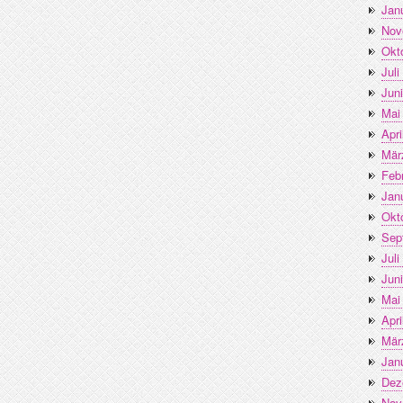
Jan
Nov
Okt
Juli
Jun
Mai
Apri
Mär
Feb
Jan
Okt
Sep
Juli
Jun
Mai
Apri
Mär
Jan
Dez
Nov