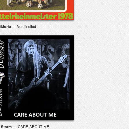
iktoria
— Vereiinslied
t Storm
— CARE ABOUT ME