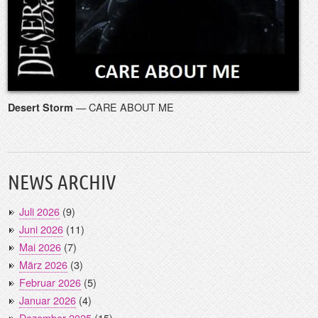
— CARE ABOUT ME
Desert Storm
NEWS ARCHIV
Juli 2026
(9)
Juni 2026
(11)
Mai 2026
(7)
März 2026
(3)
Februar 2026
(5)
Januar 2026
(4)
Dezember 2025
(15)