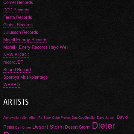
Comet Records
DCD Records
Fiesta Records
Global Records
Juliusson Records
Morell Energy-Records
Morell - Enery-Records Hayo Well
NEW BLOOD
recordJET
Sound Record
Sperbys Musikplantage
WESPO
ARTISTS
David
Alphawellenreiter
Athon Re
Black Cube Project
Das Gedöhnstier
Dave Jansen
Dieter
Desert Storm
Reiss
Desert Storm
De Höhner