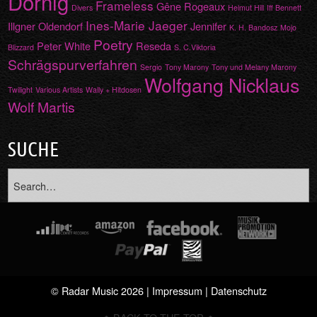
Dornig
Frameless
Gêne Rogeaux
Divers
Helmut Hill
Iff Bennett
Ines-Marie Jaeger
Illgner Oldendorf
Jennifer
K. H. Bandosz
Mojo
Poetry
Peter White
Reseda
Blizzard
S. C.Viktoria
Schrägspurverfahren
Sergio
Tony Marony
Tony und Melany Marony
Wolfgang Nicklaus
Twilight
Various Artists
Wally + Hitdosen
Wolf Martis
SUCHE
© Radar Music 2026 |
Impressum
|
Datenschutz