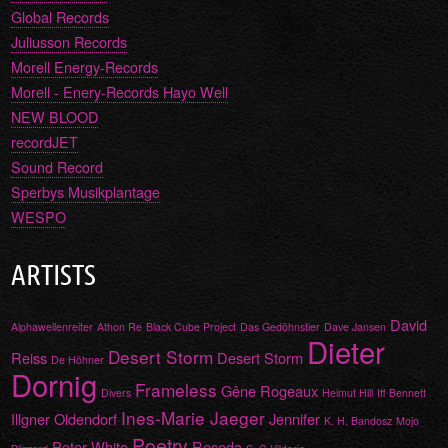
Global Records
Juliusson Records
Morell Energy-Records
Morell - Enery-Records Hayo Well
NEW BLOOD
recordJET
Sound Record
Sperbys Musikplantage
WESPO
ARTISTS
David
Alphawellenreiter
Athon Re
Black Cube Project
Das Gedöhnstier
Dave Jansen
Dieter
Desert Storm
Reiss
Desert Storm
De Höhner
Dornig
Frameless
Gêne Rogeaux
Divers
Helmut Hill
Iff Bennett
Ines-Marie Jaeger
Illgner Oldendorf
Jennifer
K. H. Bandosz
Mojo
Poetry
Peter White
Reseda