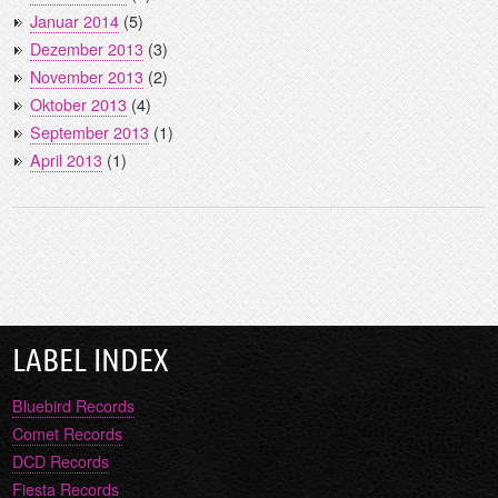
Januar 2014
(5)
Dezember 2013
(3)
November 2013
(2)
Oktober 2013
(4)
September 2013
(1)
April 2013
(1)
LABEL INDEX
Bluebird Records
Comet Records
DCD Records
Fiesta Records