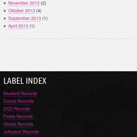
November 2013
(2)
Oktober 2013
(4)
September 2013
(1)
April 2013
(1)
LABEL INDEX
Bluebird Records
Comet Records
DCD Records
Fiesta Records
Global Records
Juliusson Records