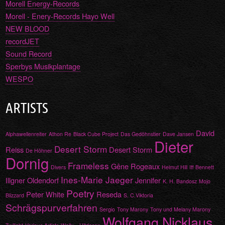
Morell Energy-Records
Morell - Enery-Records Hayo Well
NEW BLOOD
recordJET
Sound Record
Sperbys Musikplantage
WESPO
ARTISTS
David
Alphawellenreiter
Athon Re
Black Cube Project
Das Gedöhnstier
Dave Jansen
Dieter
Desert Storm
Reiss
Desert Storm
De Höhner
Dornig
Frameless
Gêne Rogeaux
Divers
Helmut Hill
Iff Bennett
Ines-Marie Jaeger
Illgner Oldendorf
Jennifer
K. H. Bandosz
Mojo
Poetry
Peter White
Reseda
Blizzard
S. C.Viktoria
Schrägspurverfahren
Sergio
Tony Marony
Tony und Melany Marony
Wolfgang Nicklaus