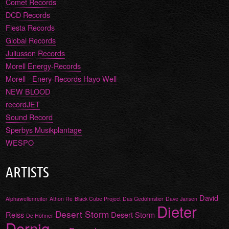
Comet Records
DCD Records
Fiesta Records
Global Records
Juliusson Records
Morell Energy-Records
Morell - Enery-Records Hayo Well
NEW BLOOD
recordJET
Sound Record
Sperbys Musikplantage
WESPO
ARTISTS
David
Alphawellenreiter
Athon Re
Black Cube Project
Das Gedöhnstier
Dave Jansen
Dieter
Desert Storm
Reiss
Desert Storm
De Höhner
Dornig