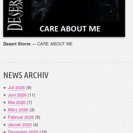
— CARE ABOUT ME
Desert Storm
NEWS ARCHIV
Juli 2026
(9)
Juni 2026
(11)
Mai 2026
(7)
März 2026
(3)
Februar 2026
(5)
Januar 2026
(4)
Dezember 2025
(15)