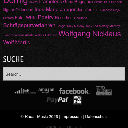
Frameless
Gêne Rogeaux
Divers
Helmut Hill
Iff Bennett
Ines-Marie Jaeger
Illgner Oldendorf
Jennifer
K. H. Bandosz
Mojo
Poetry
Peter White
Reseda
Blizzard
S. C.Viktoria
Schrägspurverfahren
Sergio
Tony Marony
Tony und Melany Marony
Wolfgang Nicklaus
Twilight
Various Artists
Wally + Hitdosen
Wolf Martis
SUCHE
© Radar Music 2026 |
Impressum
|
Datenschutz
↑ BACK TO THE TOP ↑