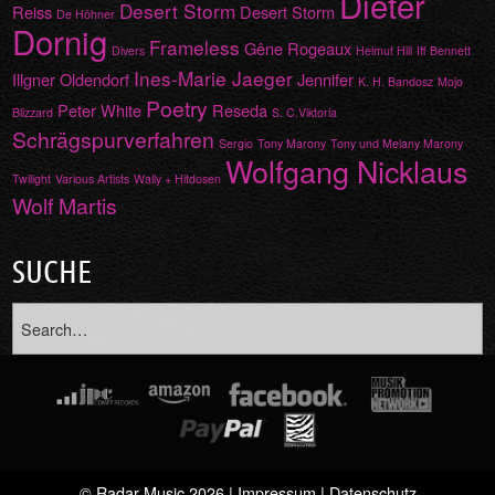
Dieter
Desert Storm
Reiss
Desert Storm
De Höhner
Dornig
Frameless
Gêne Rogeaux
Divers
Helmut Hill
Iff Bennett
Ines-Marie Jaeger
Illgner Oldendorf
Jennifer
K. H. Bandosz
Mojo
Poetry
Peter White
Reseda
Blizzard
S. C.Viktoria
Schrägspurverfahren
Sergio
Tony Marony
Tony und Melany Marony
Wolfgang Nicklaus
Twilight
Various Artists
Wally + Hitdosen
Wolf Martis
SUCHE
© Radar Music 2026 |
Impressum
|
Datenschutz