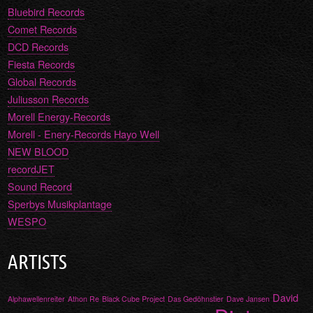
Bluebird Records
Comet Records
DCD Records
Fiesta Records
Global Records
Juliusson Records
Morell Energy-Records
Morell - Enery-Records Hayo Well
NEW BLOOD
recordJET
Sound Record
Sperbys Musikplantage
WESPO
ARTISTS
David
Alphawellenreiter
Athon Re
Black Cube Project
Das Gedöhnstier
Dave Jansen