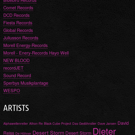
Comet Records
DCD Records
Fiesta Records
Global Records
Juliusson Records
Morell Energy-Records
Morell - Enery-Records Hayo Well
NEW BLOOD
recordJET
Sound Record
Sperbys Musikplantage
WESPO
ARTISTS
David
Alphawellenreiter
Athon Re
Black Cube Project
Das Gedöhnstier
Dave Jansen
Dieter
Desert Storm
Reiss
Desert Storm
De Höhner