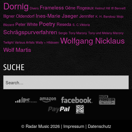
Dornig
Frameless
Gêne Rogeaux
Divers
Helmut Hill
Iff Bennett
Ines-Marie Jaeger
Illgner Oldendorf
Jennifer
K. H. Bandosz
Mojo
Poetry
Peter White
Reseda
Blizzard
S. C.Viktoria
Schrägspurverfahren
Sergio
Tony Marony
Tony und Melany Marony
Wolfgang Nicklaus
Twilight
Various Artists
Wally + Hitdosen
Wolf Martis
SUCHE
© Radar Music 2026 |
Impressum
|
Datenschutz