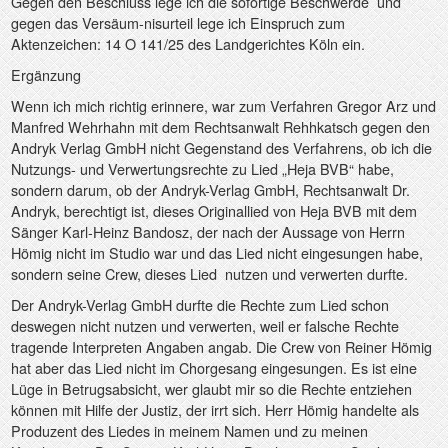
Gegen den Beschluss lege ich die sofortige Beschwerde
und
gegen das Versäum-nisurteil lege ich Einspruch zum
Aktenzeichen:
14 O 141/25
des Landgerichtes Köln ein.
Ergänzung
Wenn ich mich richtig erinnere, war zum Verfahren Gregor Arz und
Manfred Wehrhahn mit dem Rechtsanwalt Rehhkatsch gegen den
Andryk Verlag GmbH nicht Gegenstand des Verfahrens, ob ich die
Nutzungs- und Verwertungsrechte zu Lied „Heja BVB“ habe,
sondern darum, ob der Andryk-Verlag GmbH, Rechtsanwalt Dr.
Andryk, berechtigt ist, dieses Originallied von Heja BVB mit dem
Sänger Karl-Heinz Bandosz, der nach der Aussage von Herrn
Hömig nicht im Studio war und das Lied nicht eingesungen habe,
sondern seine Crew, dieses Lied
nutzen und verwerten durfte.
Der Andryk-Verlag GmbH durfte die Rechte zum Lied schon
deswegen nicht nutzen und verwerten, weil er falsche Rechte
tragende Interpreten Angaben angab. Die Crew von Reiner Hömig
hat aber das Lied nicht im Chorgesang eingesungen. Es ist eine
Lüge in Betrugsabsicht, wer glaubt mir so die Rechte entziehen
können mit Hilfe der Justiz, der irrt sich. Herr Hömig handelte als
Produzent des Liedes in meinem Namen und zu meinen