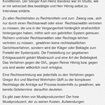
Konditionen. Der Sänger Karl-Heinz Bandosz war im Studio, wie
er mir seinerzeit dies bestätigte und Herr Hömig selbst zu
Interviews erklärte.
Zu allen Rechtsfristen zu Rechtsmitteln und zum
Zwang usw., sich
nur durch einen Rechtsanwalt oder einer
Rechtsanwältin vertreten
zu müssen, die uns in der Vergangenheit hinlänglich strafrechtlich
hintergangen haben, mithin sich von gebrieften System getreuen
Richtern und/oder Rechtsanwälten oder Rechtsge-lehrten
vertreten zu müssen,
gewähren keine rechtsstaatlichen
Gerichtsverfahren, sondern wird der Kläger oder Beklagte zum
Freiwild der Systemjustiz. Die Feststellung zur gegebenen
Erfolgsaussicht gebärt Missbrauch und eine Art der Beliebigkeit.
Das Verfahren gegen die GVL, gegen Reiner Hömig bzw. gegen
uns sind weder willkürlich noch erfolglos.
Eine Rechtsvertretung war jedenfalls zu den Verfahren gegen
Gregor Arz und Manfred Wehrhahn GbR zu der komplexen
Rechtslage die Anträge auf Prozess-kostenhilfe zu gewähren, wie
bereits Gütetermine
daraufhin deuteten.
Es gibt zwei Arten von Musikproduzenten! Der freie
Musikproduzent, der zu seinen Kosten, Aufwendungen