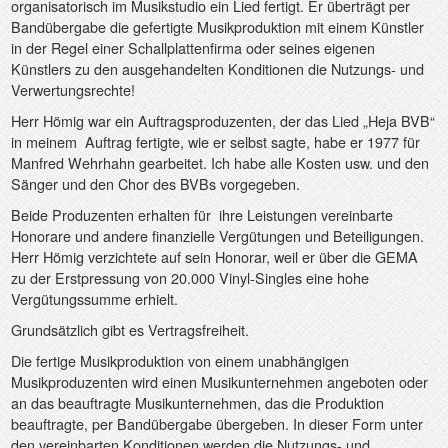
organisatorisch im Musikstudio ein Lied fertigt. Er überträgt per
Bandübergabe die gefertigte Musikproduktion mit einem Künstler
in der Regel einer Schallplattenfirma oder seines eigenen
Künstlers zu den ausgehandelten Konditionen die Nutzungs- und
Verwertungsrechte!
Herr Hömig war ein Auftragsproduzenten, der das Lied „Heja BVB“
in meinem
Auftrag fertigte, wie er selbst sagte, habe er 1977 für
Manfred Wehrhahn gearbeitet. Ich habe alle Kosten usw. und den
Sänger und den Chor des BVBs vorgegeben.
Beide Produzenten erhalten für
ihre Leistungen vereinbarte
Honorare und andere finanzielle Vergütungen und Beteiligungen.
Herr Hömig verzichtete auf sein Honorar, weil er über die GEMA
zu der Erstpressung von 20.000 Vinyl-Singles eine hohe
Vergütungssumme erhielt.
Grundsätzlich gibt es Vertragsfreiheit.
Die fertige Musikproduktion von einem unabhängigen
Musikproduzenten wird einen Musikunternehmen angeboten oder
an das beauftragte Musikunternehmen, das die Produktion
beauftragte, per Bandübergabe übergeben. In dieser Form unter
den vereinbarten Konditionen werden die Nutzungs- und