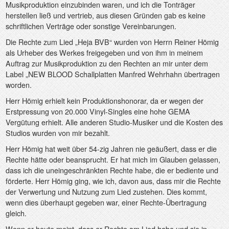
Musikproduktion einzubinden waren, und ich die Tonträger
herstellen ließ und vertrieb, aus diesen Gründen gab es keine
schriftlichen Verträge oder sonstige Vereinbarungen.
Die Rechte zum Lied „Heja BVB“ wurden von Herrn Reiner Hömig
als Urheber des Werkes freigegeben und von ihm in meinem
Auftrag zur Musikproduktion zu den Rechten an mir unter dem
Label „NEW BLOOD Schallplatten Manfred Wehrhahn übertragen
worden.
Herr Hömig erhielt kein Produktionshonorar, da er wegen der
Erstpressung von 20.000 Vinyl-Singles eine hohe GEMA
Vergütung erhielt. Alle anderen Studio-Musiker und die Kosten des
Studios wurden von mir bezahlt.
Herr Hömig hat weit über 54-zig Jahren nie geäußert, dass er die
Rechte hätte oder beansprucht. Er hat mich im Glauben gelassen,
dass ich die uneingeschränkten Rechte habe, die er bediente und
förderte. Herr Hömig ging, wie ich, davon aus, dass mir die Rechte
der Verwertung und Nutzung zum Lied zustehen. Dies kommt,
wenn dies überhaupt gegeben war, einer Rechte-Übertragung
gleich.
Wenn er heute meint, dass er Rechte am Lied habe und sie in