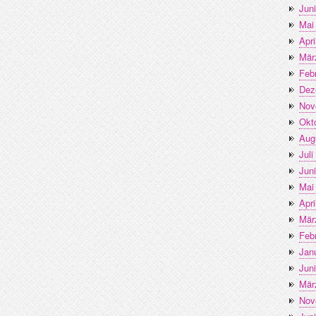
Jun
Mai
Apri
Mär
Feb
Dez
Nov
Okt
Aug
Juli
Jun
Mai
Apri
Mär
Feb
Jan
Jun
Mär
Nov