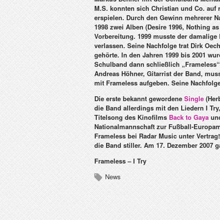
M.S. konnten sich Christian und Co. auf
erspielen. Durch den Gewinn mehrerer 
1998 zwei Alben (Desire 1996, Nothing as 
Vorbereitung. 1999 musste der damalige
verlassen. Seine Nachfolge trat Dirk Oech
gehörte. In den Jahren 1999 bis 2001 wu
Schulband dann schließlich „Frameless“
Andreas Höhner, Gitarrist der Band, mus
mit Frameless aufgeben. Seine Nachfolge 
Die erste bekannt gewordene
Single
(Herb
die Band allerdings mit den Liedern
I Try
Titelsong des Kinofilms
Back to Gaya
un
Nationalmannschaft zur Fußball-Europame
Frameless bei Radar Music unter Vertrag
die Band stiller. Am 17. Dezember 2007 
Frameless – I Try
News