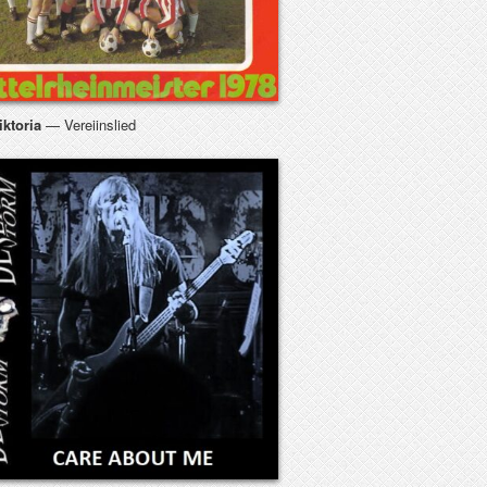
iktoria
— Vereiinslied