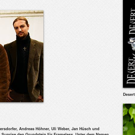
Deser
dersdorfer, Andreas Höhner, Uli Weber, Jan Hüsch und
 Sunrise
den Grundstein für
Frameless
. Unter dem Namen