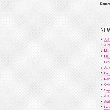
Deser
NEW
Juli
Jun
Mai
Mär
Feb
Jan
Dez
Nov
Okt
Sep
Juli
Apri
Feb