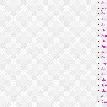
Jan
Nov
Okt
Juli
Jun
Mai
Apri
Mär
Feb
Jan
Okt
Sep
Juli
Jun
Mai
Apri
Mär
Jan
Dez
Nov