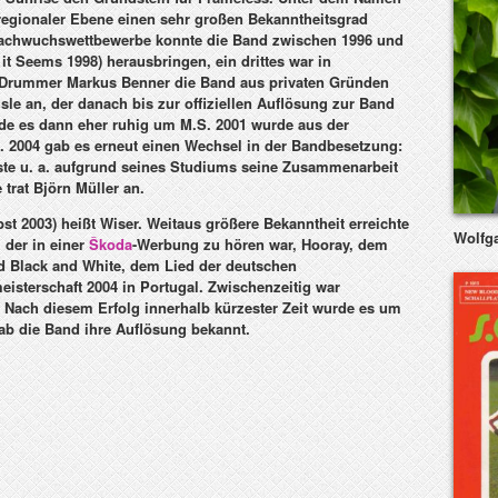
 regionaler Ebene einen sehr großen Bekanntheitsgrad
Nachwuchswettbewerbe konnte die Band zwischen 1996 und
it Seems 1998) herausbringen, ein drittes war in
 Drummer Markus Benner die Band aus privaten Gründen
sle an, der danach bis zur offiziellen Auflösung zur Band
rde es dann eher ruhig um M.S. 2001 wurde aus der
. 2004 gab es erneut einen Wechsel in der Bandbesetzung:
ste u. a. aufgrund seines Studiums seine Zusammenarbeit
trat Björn Müller an.
st 2003) heißt
Wiser
. Weitaus größere Bekanntheit erreichte
Wolfg
, der in einer
Škoda
-Werbung zu hören war,
Hooray
, dem
d
Black and White
, dem Lied der deutschen
isterschaft 2004 in Portugal. Zwischenzeitig war
! Nach diesem Erfolg innerhalb kürzester Zeit wurde es um
gab die Band ihre Auflösung bekannt.