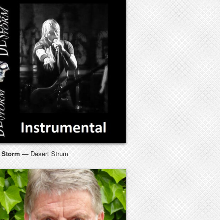
t Storm
— Desert Strum